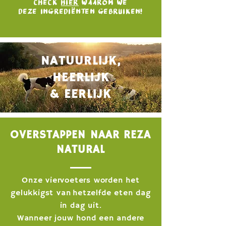
CHECK
HIER
WAAROM
WE
..
!
DEZE INGREDIENTEN GEBRUIKEN!
NATUURLIJK,
HEERLIJK
& EERLIJK
OVERSTAPPEN NAAR REZA
NATURAL
Onze viervoeters worden het
gelukkigst van
hetzelfde eten dag
in dag uit.
Wanneer jouw hond een andere