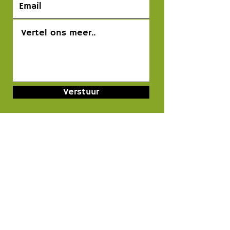
Verstuur
En . . . . je hoort snel van ons!
CONTACT
Minervum 7446 J
4817 ZG Breda
NL : +
31 (0) 73 - 760 04 75