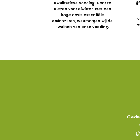
g
kwalitatieve voeding. Door te
kiezen voor eiwitten met een
hoge dosis essentiële
v
aminozuren, waarborgen wij de
v
kwaliteit van onze voeding.
Gede
g