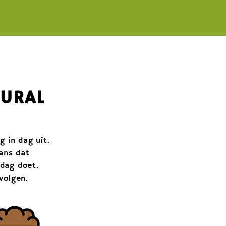
TURAL
 in dag uit.
kans dat
e dag doet.
volgen.